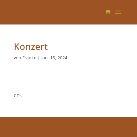
Konzert
von
Frauke
|
Jan. 15, 2024
INFOS und Anmeldung
1
CDs
1
Produkt