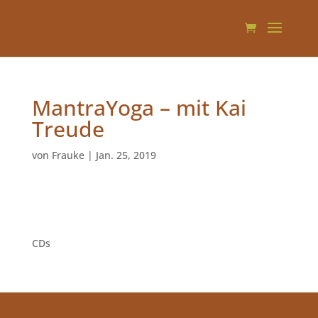
MantraYoga – mit Kai
Treude
von
Frauke
|
Jan. 25, 2019
INFOS UND ANMELDUNG
1
CDs
1
Produkt