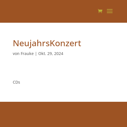
NeujahrsKonzert
von
Frauke
|
Okt. 29, 2024
1
CDs
1
Produkt